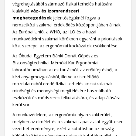
végrehajtásából származó fizikai terhelés hatására
kialakuló
váz- és izomrendszeri
megbetegedések
jelentőségüknél fogva a
nemzetközi szakmai érdeklődés középpontjában állnak.
Az Európai Unió, a WHO, az ILO és a hazai
munkavédelmi szakmai körökben egyaránt a prioritások
közt szerepel az ergonómiai kockázatok csökkentése.
Az Óbudai Egyetem Bánki Donát Gépész és
Biztonságtechnikai Mérnöki Kar Ergonómiai
laboratóriumában a testtartásból, az erőkifejtésből, a
kézi anyagmozgatásból, illetve az ismétlődő
mozdulatokból eredő fizikai terhelés kockázatainak
minőségi és mennyiségi megítélésére használható
eszközök és módszerek felkutatására, és adaptálására
kerül sor.
A munkavédelem, az ergonómia olyan szakterület,
melyben az elmélet és a szakmai tapasztalat együttesen
vezethet eredményre, ezért a kutatásban az ország
különböző intézményeiben dolgozó kutatók mellett a