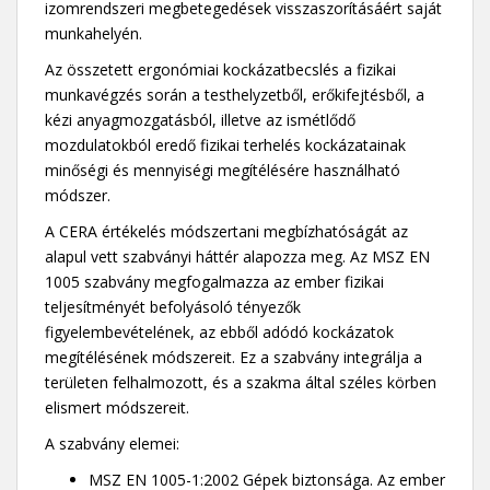
izomrendszeri megbetegedések visszaszorításáért saját
munkahelyén.
Az összetett ergonómiai kockázatbecslés a fizikai
munkavégzés során a testhelyzetből, erőkifejtésből, a
kézi anyagmozgatásból, illetve az ismétlődő
mozdulatokból eredő fizikai terhelés kockázatainak
minőségi és mennyiségi megítélésére használható
módszer.
A CERA értékelés módszertani megbízhatóságát az
alapul vett szabványi háttér alapozza meg. Az MSZ EN
1005 szabvány megfogalmazza az ember fizikai
teljesítményét befolyásoló tényezők
figyelembevételének, az ebből adódó kockázatok
megítélésének módszereit. Ez a szabvány integrálja a
területen felhalmozott, és a szakma által széles körben
elismert módszereit.
A szabvány elemei:
MSZ EN 1005-1:2002 Gépek biztonsága. Az ember