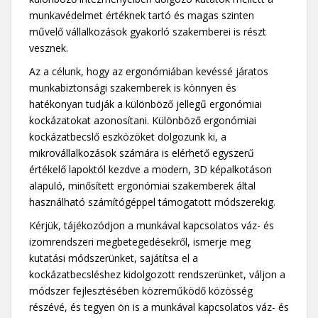
munkavédelmet értéknek tartó és magas szinten
művelő vállalkozások gyakorló szakemberei is részt
vesznek.
Az a célunk, hogy az ergonómiában kevéssé járatos
munkabiztonsági szakemberek is könnyen és
hatékonyan tudják a különböző jellegű ergonómiai
kockázatokat azonosítani. Különböző ergonómiai
kockázatbecslő eszközöket dolgozunk ki, a
mikrovállalkozások számára is elérhető egyszerű
értékelő lapoktól kezdve a modern, 3D képalkotáson
alapuló, minősített ergonómiai szakemberek által
használható számítógéppel támogatott módszerekig.
Kérjük, tájékozódjon a munkával kapcsolatos váz- és
izomrendszeri megbetegedésekről, ismerje meg
kutatási módszerünket, sajátítsa el a
kockázatbecsléshez kidolgozott rendszerünket, váljon a
módszer fejlesztésében közreműködő közösség
részévé, és tegyen ön is a munkával kapcsolatos váz- és