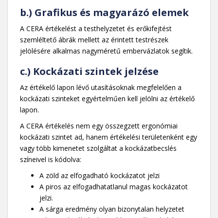
b.) Grafikus és magyarázó elemek
A CERA értékelést a testhelyzetet és erőkifejtést
szemléltető ábrák mellett az érintett testrészek
jelölésére alkalmas nagyméretű embervázlatok segítik.
c.) Kockázati szintek jelzése
Az értékelő lapon lévő utasításoknak megfelelően a
kockázati szinteket egyértelműen kell jelölni az értékelő
lapon.
A CERA értékelés nem egy összegzett ergonómiai
kockázati szintet ad, hanem értékelési területenként egy
vagy több kimenetet szolgáltat a kockázatbecslés
színeivel is kódolva:
A zöld az elfogadható kockázatot jelzi
A piros az elfogadhatatlanul magas kockázatot
jelzi.
A sárga eredmény olyan bizonytalan helyzetet