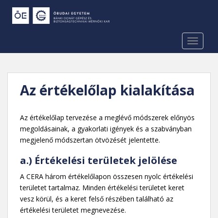
S
k
i
p
TOGGLE
t
o
m
a
Az értékelőlap kialakítása
i
n
c
Az értékelőlap tervezése a meglévő módszerek előnyös
o
megoldásainak, a gyakorlati igények és a szabványban
n
megjelenő módszertan ötvözését jelentette.
t
a.) Értékelési területek jelölése
e
n
A CERA három értékelőlapon összesen nyolc értékelési
t
területet tartalmaz. Minden értékelési területet keret
vesz körül, és a keret felső részében található az
értékelési területet megnevezése.