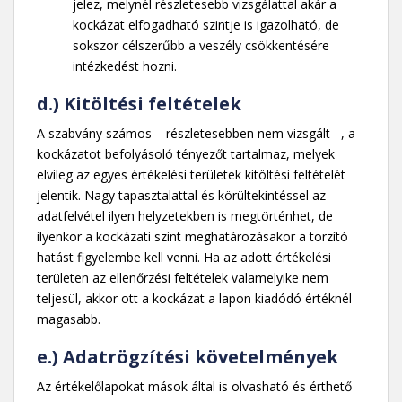
jelez, melynél részletesebb vizsgálattal akár a
kockázat elfogadható szintje is igazolható, de
sokszor célszerűbb a veszély csökkentésére
intézkedést hozni.
d.) Kitöltési feltételek
A szabvány számos – részletesebben nem vizsgált –, a
kockázatot befolyásoló tényezőt tartalmaz, melyek
elvileg az egyes értékelési területek kitöltési feltételét
jelentik. Nagy tapasztalattal és körültekintéssel az
adatfelvétel ilyen helyzetekben is megtörténhet, de
ilyenkor a kockázati szint meghatározásakor a torzító
hatást figyelembe kell venni. Ha az adott értékelési
területen az ellenőrzési feltételek valamelyike nem
teljesül, akkor ott a kockázat a lapon kiadódó értéknél
magasabb.
e.) Adatrögzítési követelmények
Az értékelőlapokat mások által is olvasható és érthető