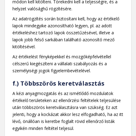
módon kell kitölteni. Törekedni kell a teljességre, és a
helyzet valósághű rögzítésére.
Az adatrögzítés során biztosítani kell, hogy az értékelő
lapok mindegyike azonosítható legyen, pl. az adott
értékeléshez tartozó lapok összetűzésével, illetve a
lapok jobb felső sarkában található azonosító mező
kitöltésével.
Az értékelést fényképekkel és mozgóképfelvétellel
célszerű kiegészíteni a vállalati szabályozás és a
személyiségi jogok figyelembevételével.
f.) Többszörös keretválasztás
A kézi anyagmozgatás és az ismétlődő mozdulatok
értékelő területeken az ellenőrzési feltételek teljesülése
után többszörös keretválasztásra van szükség. Ez azt
jelenti, hogy a kockázat akkor lesz elfogadható, ha az itt
lévő, önállóan is keretbe foglalt rövid ellenőrző listák
egyikén minden feltétel teljesül.