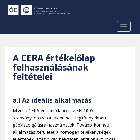
S
k
i
p
TOGGLE
t
o
m
a
A CERA értékelőlap
i
felhasználásának
n
feltételei
c
o
n
t
a.) Az ideális alkalmazás
e
Mivel a CERA értékelő lapok az EN 1005
n
szabványsorozaton alapulnak, legkönnyebben
t
gépkiszolgálásra használhatók. További könnyű
alkalmazási területet a homogén tevékenységek
jelentenek, azaz olyan helyzetek, amikor a munkás