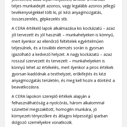
teljes munkaidejét azonos, vagy legalább azonos jellegű
tevékenységekkel tölti ki, pl. kézi anyagmozgatás,
összeszerelés, gépkezelés stb.
A CERA értékelő lapok alkalmazása kis kockázatú – azaz
jól tervezett és jól használt – munkahelyeken is könnyű,
mert ilyenkor az ellenőrző feltételek egyértelműen
teljesülnek, és a további elemzés során is gyorsan
igazolható a kedvező helyzet. A nagy kockázatú – azaz
rosszul szervezett és tervezett – munkahelyeken is
könnyű lehet az értékelés, mert ilyenkor a piros értékek
gyorsan kiadódnak a testhelyzet, erőkifejtés és kézi
anyagmozgatás területén, és meg kell hozni a döntést a
beavatkozásra.
A CERA lapokon szereplő értékek alapján a
felhasználhatóság a nyolcórás, három alkalommal
szünettel megszakított, homogén munkára, jó
környezeti tényezőkre és átlagos képességű iparban
dolgozó személyekre vonatkozik.