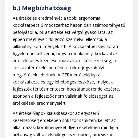
b.) Megbízhatóság
Az értékelés eredményét a többi ergonómiai
kockázatbecslő módszerhez hasonlóan számos tényező
befolyásolja, pl. az értékelést végző gyakorlata, az
éppen megfigyelt dolgozó személyi jellemzői, a
pillanatnyi körülmények stb. A kockázatbecslés során
figyelembe kell venni, hogy a munkahelyi kockázatok
értékelése és kezelése munkáltatói kötelezettség, a
kockázatértékelésben érintettekre jogszabályi
megkötések lehetnek. A CERA értékelő lap a
kockázatkezelés egy lehetséges eszköze, melyet a
fejlesztők térítésmentesen bocsátanak rendelkezésre,
azonban a fejlesztők nem vállalnak felelősséget az
értékelések eredményeiért.
Az értékelőlapok kialakításakor az egyszerű
kezelhetőség érdekében sokszor szűkíteni kellett az
alkalmazási körülményeket. Ilyen esetekben mindig a
biztonság volt az elsődleges szempont, ami viszont