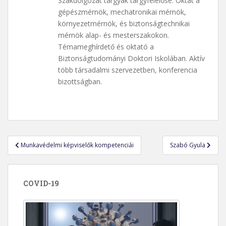
Szakdolgozat tárgyak tárgyfelelőse. Oktat a
gépészmérnök, mechatronikai mérnök,
környezetmérnök, és biztonságtechnikai
mérnök alap- és mesterszakokon.
Témameghírdető és oktató a
Biztonságtudományi Doktori Iskolában. Aktív
több társadalmi szervezetben, konferencia
bizottságban.
Bejegyzés
Munkavédelmi képviselők kompetenciái
Szabó Gyula
navigáció
COVID-19