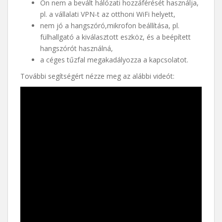
Ön nem a bevált hálózati hozzáférését használja,
pl. a vállalati VPN-t az otthoni WiFi helyett,
nem jó a hangszóró,mikrofon beállítása, pl.
fülhallgató a kiválasztott eszköz, és a beépített
hangszórót használná,
a céges tűzfal megakadályozza a kapcsolatot.
További segítségért nézze meg az alábbi videót: