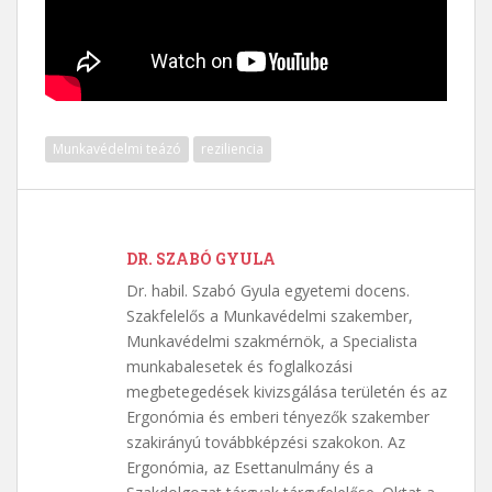
Munkavédelmi teázó
reziliencia
DR. SZABÓ GYULA
Dr. habil. Szabó Gyula egyetemi docens.
Szakfelelős a Munkavédelmi szakember,
Munkavédelmi szakmérnök, a Specialista
munkabalesetek és foglalkozási
megbetegedések kivizsgálása területén és az
Ergonómia és emberi tényezők szakember
szakirányú továbbképzési szakokon. Az
Ergonómia, az Esettanulmány és a