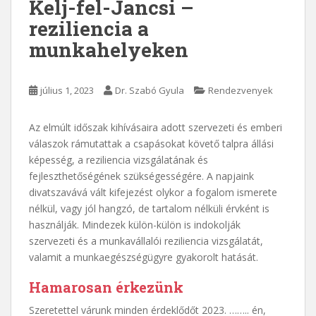
Kelj-fel-Jancsi –
reziliencia a
munkahelyeken
július 1, 2023
Dr. Szabó Gyula
Rendezvenyek
Az elmúlt időszak kihívásaira adott szervezeti és emberi
válaszok rámutattak a csapásokat követő talpra állási
képesség, a reziliencia vizsgálatának és
fejleszthetőségének szükségességére. A napjaink
divatszavává vált kifejezést olykor a fogalom ismerete
nélkül, vagy jól hangzó, de tartalom nélküli érvként is
használják. Mindezek külön-külön is indokolják
szervezeti és a munkavállalói reziliencia vizsgálatát,
valamit a munkaegészségügyre gyakorolt hatását.
Hamarosan érkezünk
Szeretettel várunk minden érdeklődőt 2023. …….. én,