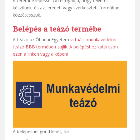
A terembe lépéssel Ön elfogadja, hogy felvételt
készítünk, és azt eredeti vagy szerkesztett formában
közzétesszük.
Belépés a teázó termébe
A teázó az Óbudai Egyetem
virtuális munkavédelmi
teázó BBB termében zajlik. A belépéshez kattintson
ezen a linken vagy a képen!
A belépésnél gond lehet, ha