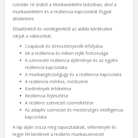
szerdán 16 órától a Munkavédelmi teázóban, ahol a
munkavédelem és a reziliencia kapcsolatát fogjuk
áttekinteni.
Előadónktól és vendégeinktől az alábbi kérdésekre
várjuk a válaszokat:
Csapások és stressztényezők lefolyása
Mi a reziliencia és miben rejlik fontossága
A szervezeti reziliencia építménye és az egyéni
reziliencia kapcsolata
A munkaegészségügy és a reziliencia kapcsolata
A reziliencia mérése, módszerei
Eredmények értékelése
Reziliencia fejlesztése
A reziliens szervezet üzemeltetése
Az adaptív szervezet és mesterséges intelligencia
kapcsolata
A lap alján ossza meg tapasztalatait, véleményét és
tegye fel kérdéseit a reziliens munkaszervezet