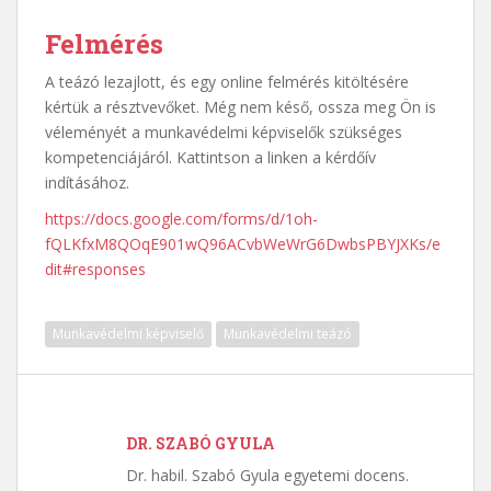
Felmérés
A teázó lezajlott, és egy online felmérés kitöltésére
kértük a résztvevőket. Még nem késő, ossza meg Ön is
véleményét a munkavédelmi képviselők szükséges
kompetenciájáról. Kattintson a linken a kérdőív
indításához.
https://docs.google.com/forms/d/1oh-
fQLKfxM8QOqE901wQ96ACvbWeWrG6DwbsPBYJXKs/e
dit#responses
Munkavédelmi képviselő
Munkavédelmi teázó
DR. SZABÓ GYULA
Dr. habil. Szabó Gyula egyetemi docens.